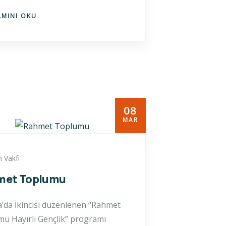
AMINI OKU
08
MAR
 Vakfı
met Toplumu
’da İkincisi düzenlenen “Rahmet
u Hayırlı Gençlik” programı