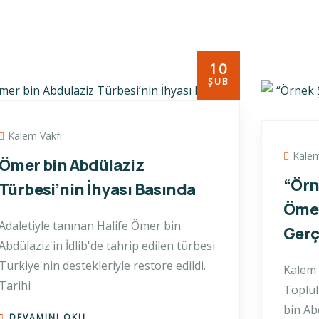
10
ŞUB
Kalem Vakfı
Kalem
Ömer bin Abdülaziz
“Örn
Türbesi’nin İhyası Basında
Ömer
Adaletiyle tanınan Halife Ömer bin
Gerç
Abdülaziz'in İdlib'de tahrip edilen türbesi
Türkiye'nin destekleriyle restore edildi.
Kalem 
Tarihi
Toplul
bin Abd
DEVAMINI OKU