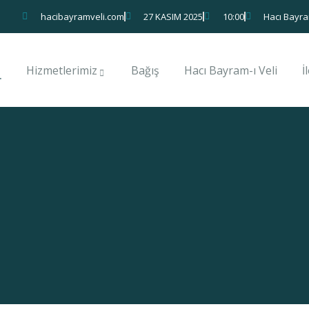
hacibayramveli.com
27 KASIM 2025
10:00
Hacı Bayra
Hizmetlerimiz
Bağış
Hacı Bayram-ı Veli
İ