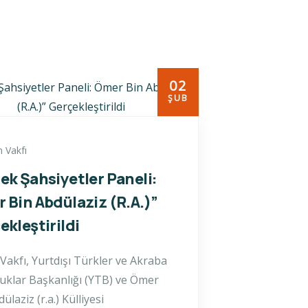
02
ŞUB
 Vakfı
ek Şahsiyetler Paneli:
 Bin Abdülaziz (R.A.)”
ekleştirildi
Vakfı, Yurtdışı Türkler ve Akraba
uklar Başkanlığı (YTB) ve Ömer
ülaziz (r.a.) Külliyesi