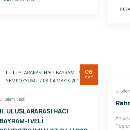
DEV
06
MAY
Kalem
Kalem Vakfı
Rah
II. ULUSLARARASI HACI
Ankara
BAYRAM-I VELİ
Toplum