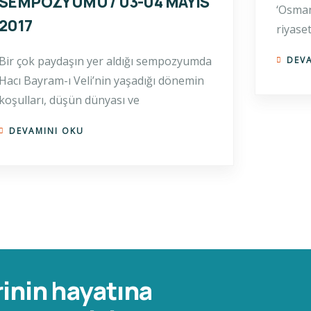
SEMPOZYUMU / 03-04 MAYIS
‘Osman
2017
riyaset
Bir çok paydaşın yer aldığı sempozyumda
DEV
Hacı Bayram-ı Veli’nin yaşadığı dönemin
koşulları, düşün dünyası ve
DEVAMINI OKU
rinin hayatına