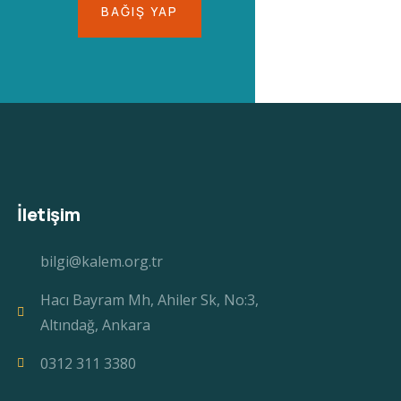
BAĞIŞ YAP
İletişim
bilgi@kalem.org.tr
Hacı Bayram Mh, Ahiler Sk, No:3,
Altındağ, Ankara
0312 311 3380