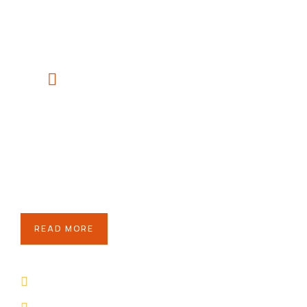
Help us to donate $3800 to
poor childrens
READ MORE
If you are going to use a pass available