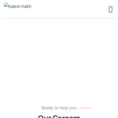
Careers
Charity activities are taken place around the
world.
Ready to help you