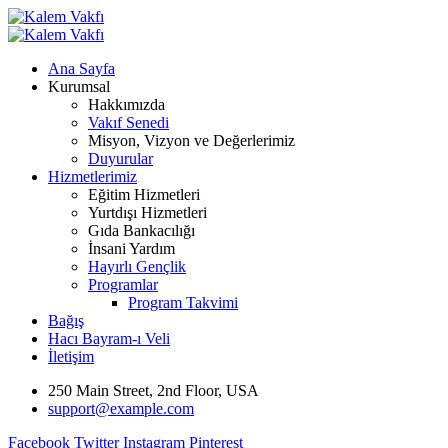
Ana Sayfa
Kurumsal
Hakkımızda
Vakıf Senedi
Misyon, Vizyon ve Değerlerimiz
Duyurular
Hizmetlerimiz
Eğitim Hizmetleri
Yurtdışı Hizmetleri
Gıda Bankacılığı
İnsani Yardım
Hayırlı Gençlik
Programlar
Program Takvimi
Bağış
Hacı Bayram-ı Veli
İletişim
250 Main Street, 2nd Floor, USA
support@example.com
Facebook
Twitter
Instagram
Pinterest